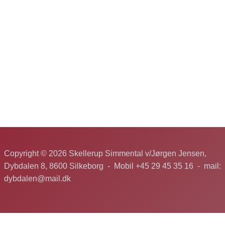
Copyright © 2026 Skellerup Simmental v/Jørgen Jensen,
Dybdalen 8, 8600 Silkeborg - Mobil +45 29 45 35 16 - mail:
dybdalen@mail.dk