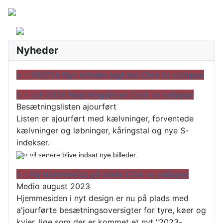
Nyheder
+
-
260724 Nye billeder lagt ind
Click to collapse
+
-
Juli 2024 Beætningslisten
Click to collapse
Besætningslisten ajourført
Listen er ajourført med kælvninger, forventede
kælvninger og løbninger, kåringstal og nye S-
indekser.
Der vil senere blive indsat nye billeder.
+
-
Ny hjemmeside på plads
Click to collapse
Medio august 2023
Hjemmesiden i nyt design er nu på plads med
a'jourførte besætningsoversigter for tyre, køer og
kvier, lige som der er kommet et nyt "2023-